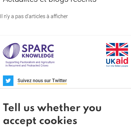
Il n'y a pas d'articles à afficher
Knowledge
S
Suivez nous sur Twitter
À propos
Actualités et dossiers
Tell us whether you
Whistleblower
accept cookies
Termes et conditions
Politique de confidentialité
PARC-Knowledge
K Aid