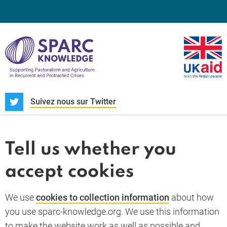
S
Suivez nous sur Twitter
À propos
Actualités et dossiers
Tell us whether you
Whistleblower
accept cookies
Termes et conditions
Politique de confidentialité
PARC-Knowledge
K Aid
Politique des cookies
We use
cookies to collection information
about how
RGPD
you use sparc-knowledge.org. We use this information
Accessibility statement
to make the website work as well as possible and