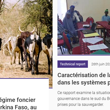
Technical report
26th juin 2
Caractérisation de l
dans les systèmes 
Ce rapport examine la situatio
gouvernance dans le sud du Bur
régime foncier
prises pour la sauvegarder.
urkina Faso, au