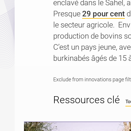
enclavé dans le Sahel, 
Presque
29 pour cent
d
le secteur agricole. En
production de bovins so
C’est un pays jeune, av
burkinabés âgés de 15 
Exclude from innovations page filt
Ressources clé
To