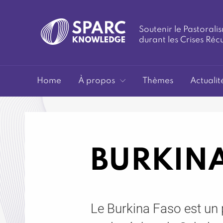
Soutenir le Pastoralis
durant les Crises Réc
SPARC-
Home
À propos
Thèmes
Actualit
BURKIN
Knowledge
Le Burkina Faso est un 