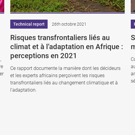
Technical report
26th octobre 2021
Risques transfrontaliers liés au
S
climat et à l’adaptation en Afrique :
m
perceptions en 2021
,
C
re
au
Ce rapport documente la manière dont les décideurs
er
a
et les experts africains perçoivent les risques
sé
transfrontaliers liés au changement climatique et à
l’adaptation.