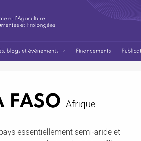
me et l'Agriculture
urrentes et Prolongées
és, blogs et événements
Financements
Publica
A FASO
Afrique
pays essentiellement semi-aride et