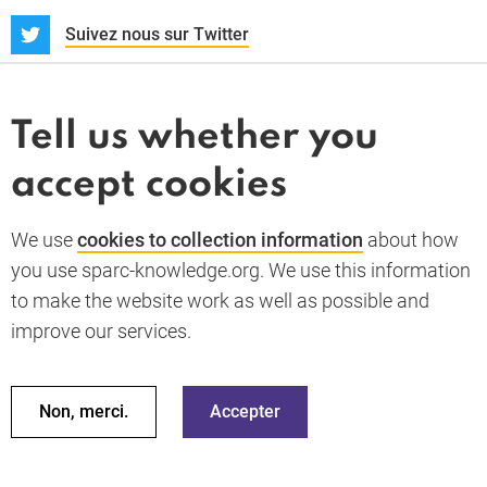
S
Suivez nous sur Twitter
À propos
Actualités et dossiers
Tell us whether you
Whistleblower
accept cookies
Termes et conditions
Politique de confidentialité
PARC-Knowledge
K Aid
Politique des cookies
We use
cookies to collection information
about how
RGPD
you use sparc-knowledge.org. We use this information
Accessibility statement
to make the website work as well as possible and
improve our services.
Retour en haut de la page
© 2026 SPARC Knowledge. Tous droits réservés
Ces ressources ont été financées par une aide du gouvernement
Non, merci.
Accepter
du Royaume Uni ; cependant, les avis exprimés ne reflètent pas
nécessairement la politique officielle du Royaume Uni.