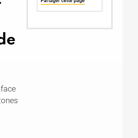
Partager cette page
ude
 face
zones