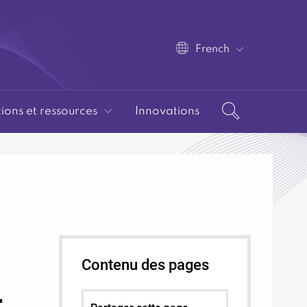
French
tions et ressources
Innovations
Contenu des pages
t