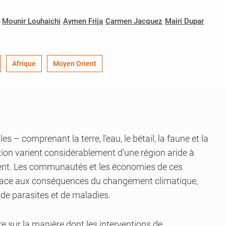
Mounir Louhaichi
Aymen Frija
Carmen Jacquez
Mairi Dupar
Afrique
Moyen Orient
es – comprenant la terre, l'eau, le bétail, la faune et la
tion varient considérablement d'une région aride à
rient. Les communautés et les économies de ces
e face aux conséquences du changement climatique,
de parasites et de maladies.
sur la manière dont les interventions de