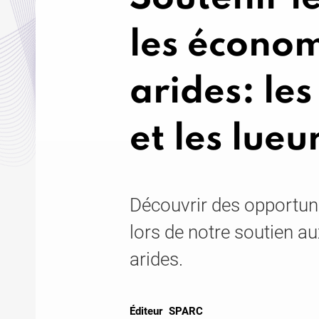
les économ
arides: le
et les lueu
Découvrir des opportuni
lors de notre soutien 
arides.
Éditeur
SPARC