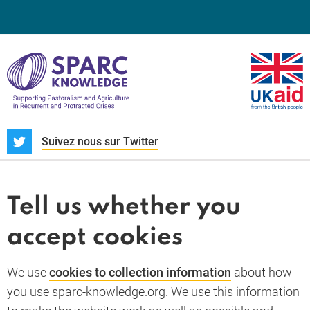
S
Suivez nous sur Twitter
À propos
Actualités et dossiers
Tell us whether you
Whistleblower
accept cookies
Termes et conditions
Politique de confidentialité
PARC-Knowledge
K Aid
Politique des cookies
We use
cookies to collection information
about how
RGPD
you use sparc-knowledge.org. We use this information
Accessibility statement